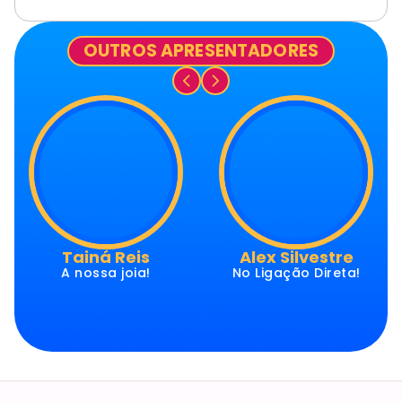
OUTROS APRESENTADORES
Tainá Reis
Alex Silvestre
A nossa joia!
No Ligação Direta!