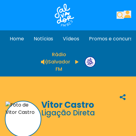
Home
Notícias
Vídeos
Promos e concurso
Rádio
Salvador
FM
Vitor Castro
Ligação Direta