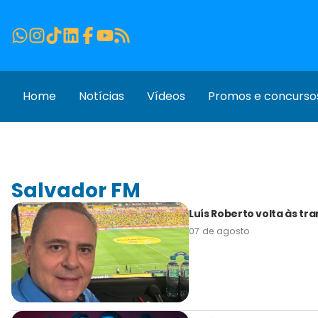
Home
Notícias
Vídeos
Promos e concurso
Salvador FM
Luís Roberto volta às t
07 de agosto