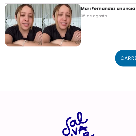
Mari Fernandez anuncia 
05 de agosto
CARR