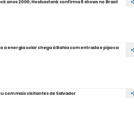
k anos 2000, Hoobastank confirma 6 shows no Brasil
do a energia solar chega à Bahia com entrada e pipoca
u com mais visitantes de Salvador