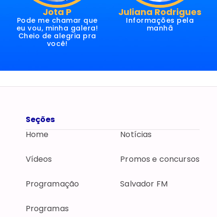
Jota P
Juliana Rodrigues
Pode me chamar que
Informações pela
eu vou, minha galera!
manhã
Cheio de alegria pra
você!
Seções
Home
Notícias
Vídeos
Promos e concursos
Programação
Salvador FM
Programas